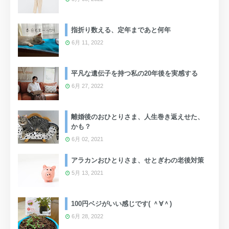
指折り数える、定年まであと何年
6月 11, 2022
平凡な遺伝子を持つ私の20年後を実感する
6月 27, 2022
離婚後のおひとりさま、人生巻き返えせた、
かも？
6月 02, 2021
アラカンおひとりさま、せとぎわの老後対策
5月 13, 2021
100円ベジがいい感じです( ＾∀＾)
6月 28, 2022