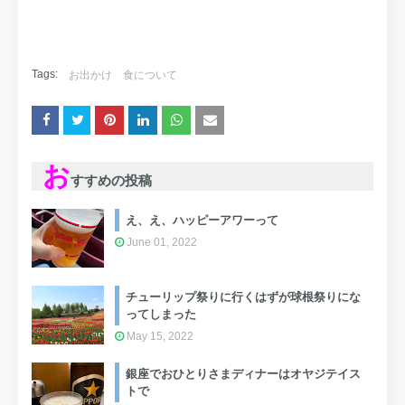
Tags:
お出かけ
食について
お
すすめの投稿
え、え、ハッピーアワーって
June 01, 2022
チューリップ祭りに行くはずが球根祭りにな
ってしまった
May 15, 2022
銀座でおひとりさまディナーはオヤジテイス
トで