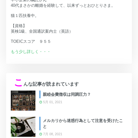
40代まさかの離婚を経験して、以来ずっとおひとりさま。
猫１匹扶養中。
【資格】
英検1級、全国通訳案内士（英語）
TOEICスコア ９５５
もう少し詳しく・・・
こ
んな記事が読まれています
親睦会費徴収は同調圧力？
5月 01, 2021
メルカリから迷惑行為として注意を受けたこ
と
7月 08, 2021