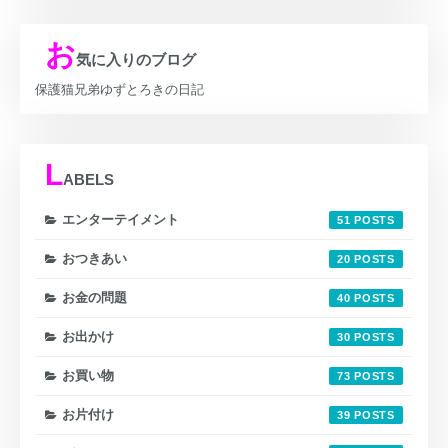
お
気に入りのブログ
保護猫兄弟ゆずとろきの日記
L
ABELS
エンターテイメント
51
おつきあい
20
お金の問題
40
お出かけ
30
お買い物
73
お片付け
39