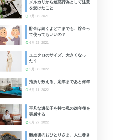
メルカリから迷惑行為として注意
を受けたこと
7月 08, 2021
貯金は続くよどこまでも、貯金っ
て使ってもいいの？
6月 23, 2021
ユニクロのサイズ、大きくなっ
た？
5月 08, 2022
指折り数える、定年まであと何年
6月 11, 2022
平凡な遺伝子を持つ私の20年後を
実感する
6月 27, 2022
離婚後のおひとりさま、人生巻き