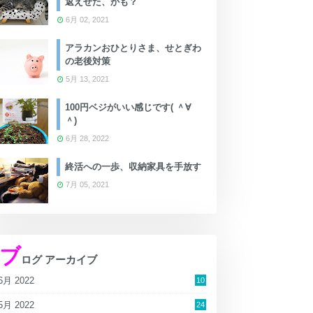
返えせた、かも？
6月 02, 2021
アラカンおひとりさま、せとぎわ
の老後対策
5月 13, 2021
100円ベジがいい感じです( ＾∀
＾)
6月 28, 2022
終活への一歩、収納家具を手放す
7月 05, 2021
ブ
ログ アーカイブ
6月 2022
10
5月 2022
24