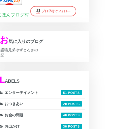
にほんブログ村
お
気に入りのブログ
保護猫兄弟ゆずとろきの
日記
L
ABELS
エンターテイメント
51
おつきあい
20
お金の問題
40
お出かけ
30