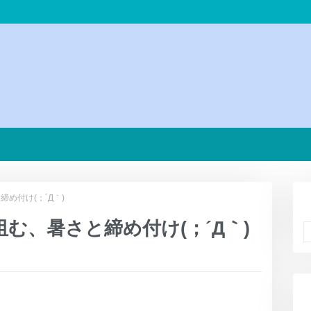
め付け(；´Д｀)
む、暑さと締め付け(；´Д｀)