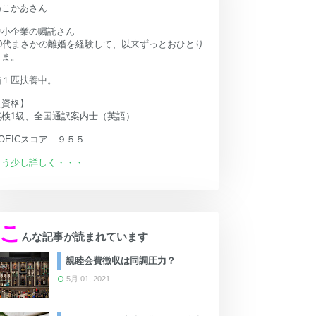
ねこかあさん
中小企業の嘱託さん
40代まさかの離婚を経験して、以来ずっとおひとり
さま。
猫１匹扶養中。
【資格】
英検1級、全国通訳案内士（英語）
OEICスコア ９５５
もう少し詳しく・・・
こ
んな記事が読まれています
親睦会費徴収は同調圧力？
5月 01, 2021