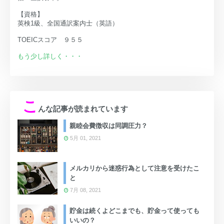
【資格】
英検1級、全国通訳案内士（英語）
TOEICスコア ９５５
もう少し詳しく・・・
こ
んな記事が読まれています
親睦会費徴収は同調圧力？
5月 01, 2021
メルカリから迷惑行為として注意を受けたこ
と
7月 08, 2021
貯金は続くよどこまでも、貯金って使っても
いいの？