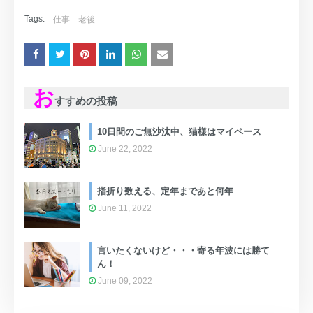
Tags:
仕事
老後
お
すすめの投稿
10日間のご無沙汰中、猫様はマイペース
June 22, 2022
指折り数える、定年まであと何年
June 11, 2022
言いたくないけど・・・寄る年波には勝て
ん！
June 09, 2022