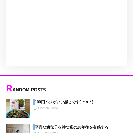
R
ANDOM POSTS
100円ベジがいい感じです( ＾∀＾)
June 28, 2022
平凡な遺伝子を持つ私の20年後を実感する