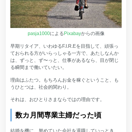
pasja1000
による
Pixabay
からの画像
早期リタイア、いわゆるF.I.R.Eを目指して、頑張っ
ておられる方がいらっしゃる一方で、あたしなんか
は、ずっと、ず〜っと、仕事があるなら、目が閉じ
る瞬間まで働いていたい。
理由はふたつ。もちろんお金を稼ぐということ、も
うひとつは、社会的関わり。
それは、おひとりさまならではの理由です。
数カ月間専業主婦だった頃
結婚を機に、努めていた会社を退職していっとき、