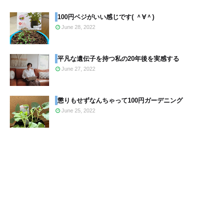
100円ベジがいい感じです( ＾∀＾)
June 28, 2022
平凡な遺伝子を持つ私の20年後を実感する
June 27, 2022
懲りもせずなんちゃって100円ガーデニング
June 25, 2022