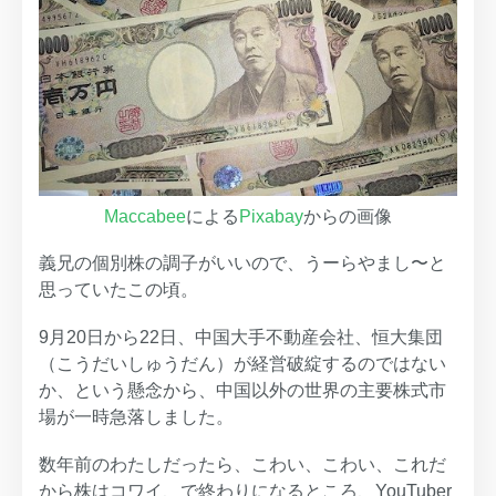
Maccabee
による
Pixabay
からの画像
義兄の個別株の調子がいいので、うーらやまし〜と
思っていたこの頃。
9月20日から22日、中国大手不動産会社、恒大集団
（こうだいしゅうだん）が経営破綻するのではない
か、という懸念から、中国以外の世界の主要株式市
場が一時急落しました。
数年前のわたしだったら、こわい、こわい、これだ
から株はコワイ、で終わりになるところ、YouTuber