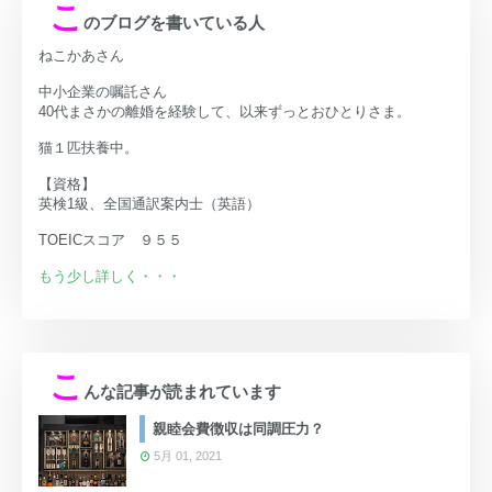
こ
のブログを書いている人
ねこかあさん
中小企業の嘱託さん
40代まさかの離婚を経験して、以来ずっとおひとりさま。
猫１匹扶養中。
【資格】
英検1級、全国通訳案内士（英語）
TOEICスコア ９５５
もう少し詳しく・・・
こ
んな記事が読まれています
親睦会費徴収は同調圧力？
5月 01, 2021