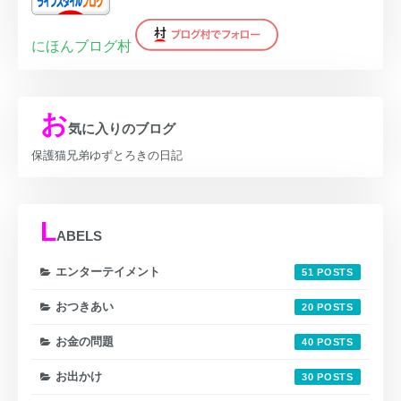
にほんブログ村
お
気に入りのブログ
保護猫兄弟ゆずとろきの日記
L
ABELS
エンターテイメント
51
おつきあい
20
お金の問題
40
お出かけ
30