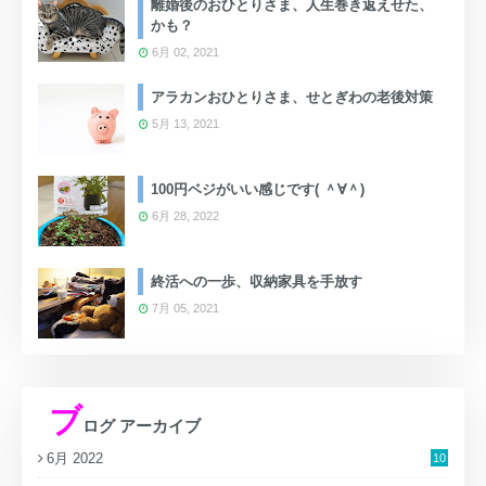
離婚後のおひとりさま、人生巻き返えせた、
かも？
6月 02, 2021
アラカンおひとりさま、せとぎわの老後対策
5月 13, 2021
100円ベジがいい感じです( ＾∀＾)
6月 28, 2022
終活への一歩、収納家具を手放す
7月 05, 2021
ブ
ログ アーカイブ
6月 2022
10