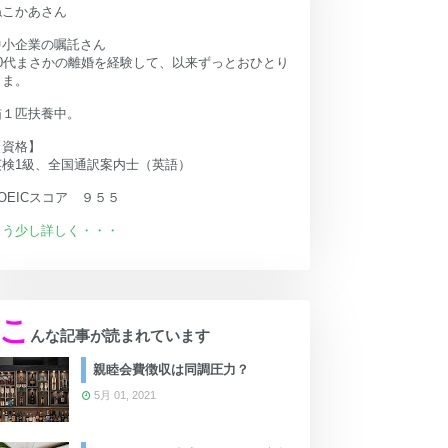
ねこかあさん
中小企業の嘱託さん
40代まさかの離婚を経験して、以来ずっとおひとり
さま。
猫１匹扶養中。
【資格】
英検1級、全国通訳案内士（英語）
OEICスコア ９５５
もう少し詳しく・・・
こ
んな記事が読まれています
親睦会費徴収は同調圧力？
5月 01, 2021