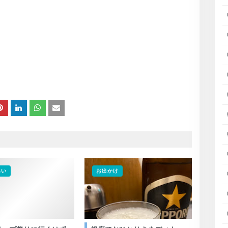
あい
お出かけ