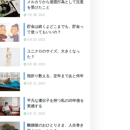
メルカリから迷惑行為として注意
を受けたこと
7月 08, 2021
貯金は続くよどこまでも、貯金っ
て使ってもいいの？
6月 23, 2021
ユニクロのサイズ、大きくなっ
た？
5月 08, 2022
指折り数える、定年まであと何年
6月 11, 2022
平凡な遺伝子を持つ私の20年後を
実感する
6月 27, 2022
離婚後のおひとりさま、人生巻き