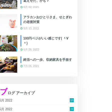
返えせた、かも？
6月 02, 2021
アラカンおひとりさま、せとぎわ
の老後対策
5月 13, 2021
100円ベジがいい感じです( ＾∀
＾)
6月 28, 2022
終活への一歩、収納家具を手放す
7月 05, 2021
ブ
ログ アーカイブ
6月 2022
10
5月 2022
24