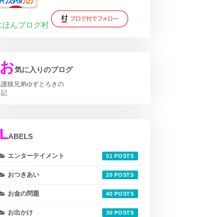
にほんブログ村
お
気に入りのブログ
保護猫兄弟ゆずとろきの
日記
L
ABELS
エンターテイメント
51
おつきあい
20
お金の問題
40
お出かけ
30