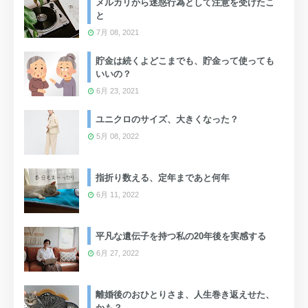
メルカリから迷惑行為として注意を受けたこ
と
7月 08, 2021
貯金は続くよどこまでも、貯金って使っても
いいの？
6月 23, 2021
ユニクロのサイズ、大きくなった？
5月 08, 2022
指折り数える、定年まであと何年
6月 11, 2022
平凡な遺伝子を持つ私の20年後を実感する
6月 27, 2022
離婚後のおひとりさま、人生巻き返えせた、
かも？