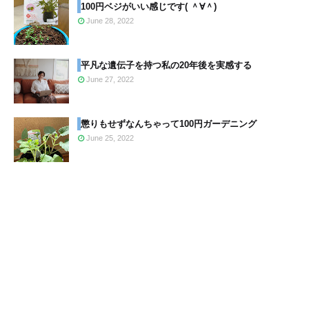
100円ベジがいい感じです( ＾∀＾)
June 28, 2022
平凡な遺伝子を持つ私の20年後を実感する
June 27, 2022
懲りもせずなんちゃって100円ガーデニング
June 25, 2022