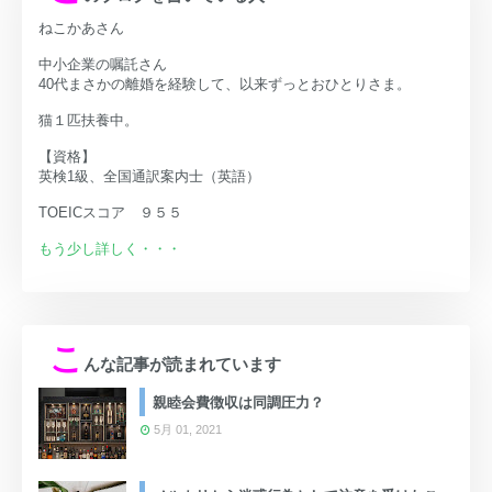
ねこかあさん
中小企業の嘱託さん
40代まさかの離婚を経験して、以来ずっとおひとりさま。
猫１匹扶養中。
【資格】
英検1級、全国通訳案内士（英語）
TOEICスコア ９５５
もう少し詳しく・・・
こ
んな記事が読まれています
親睦会費徴収は同調圧力？
5月 01, 2021