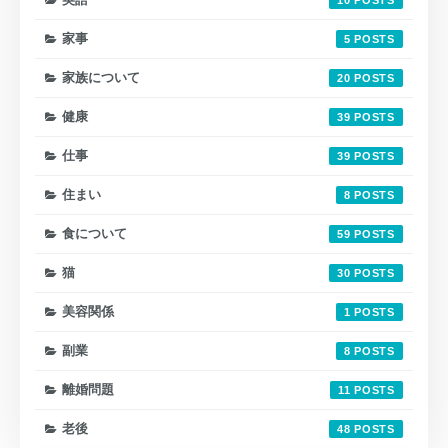
10
家事
5
家族について
20
健康
39
仕事
39
住まい
8
食について
59
猫
30
美容関係
1
副業
8
離婚問題
11
老後
48