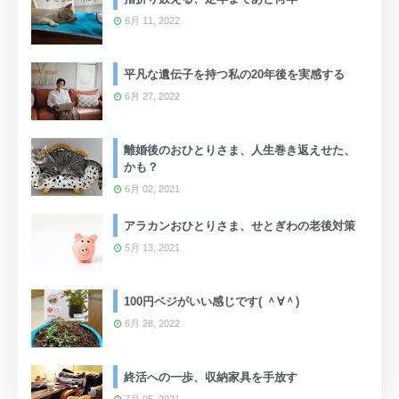
6月 11, 2022
平凡な遺伝子を持つ私の20年後を実感する
6月 27, 2022
離婚後のおひとりさま、人生巻き返えせた、
かも？
6月 02, 2021
アラカンおひとりさま、せとぎわの老後対策
5月 13, 2021
100円ベジがいい感じです( ＾∀＾)
6月 28, 2022
終活への一歩、収納家具を手放す
7月 05, 2021