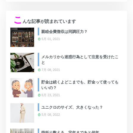
こ
んな記事が読まれています
親睦会費徴収は同調圧力？
5月 01, 2021
メルカリから迷惑行為として注意を受けたこ
と
7月 08, 2021
貯金は続くよどこまでも、貯金って使っても
いいの？
6月 23, 2021
ユニクロのサイズ、大きくなった？
5月 08, 2022
指折り数える、定年まであと何年