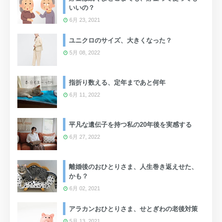
いいの？
6月 23, 2021
ユニクロのサイズ、大きくなった？
5月 08, 2022
指折り数える、定年まであと何年
6月 11, 2022
平凡な遺伝子を持つ私の20年後を実感する
6月 27, 2022
離婚後のおひとりさま、人生巻き返えせた、
かも？
6月 02, 2021
アラカンおひとりさま、せとぎわの老後対策
5月 13, 2021