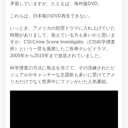
矛盾していますが、たとえば、海外版DVD。
これらは、日本製のDVD再生できない。
いっとき、アメリカの犯罪ドラマに入れ上げていた
時期がありまして、覚えている方も多いかと思いま
すが、CSI:Crime Scene Investigatio （CIS科学捜査
班）という一世を風靡したご長寿テレビドラマ。
2000年から2015年まで放送されていました。
科学捜査の方法に焦点を当てて、その洗練されたビ
ジュアルやキャッチーな主題歌も多いに受けてアメ
リカだけでなく世界中にファンがいた人気番組。