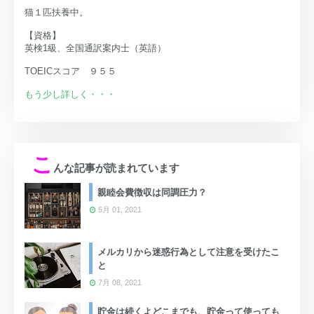
猫１匹扶養中。
【資格】
英検1級、全国通訳案内士（英語）
TOEICスコア ９５５
もう少し詳しく・・・
こ
んな記事が読まれています
親睦会費徴収は同調圧力？
5月 01, 2021
メルカリから迷惑行為として注意を受けたこ
と
7月 08, 2021
貯金は続くよどこまでも、貯金って使っても