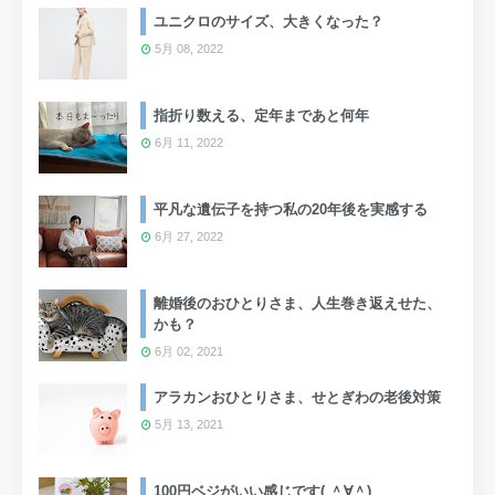
ユニクロのサイズ、大きくなった？
5月 08, 2022
指折り数える、定年まであと何年
6月 11, 2022
平凡な遺伝子を持つ私の20年後を実感する
6月 27, 2022
離婚後のおひとりさま、人生巻き返えせた、
かも？
6月 02, 2021
アラカンおひとりさま、せとぎわの老後対策
5月 13, 2021
100円ベジがいい感じです( ＾∀＾)